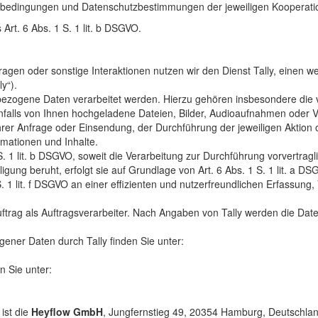
ftsbedingungen und Datenschutzbestimmungen der jeweiligen Kooperati
Art. 6 Abs. 1 S. 1 lit. b DSGVO.
en oder sonstige Interaktionen nutzen wir den Dienst Tally, einen we
y“).
bezogene Daten verarbeitet werden. Hierzu gehören insbesondere die
nenfalls von Ihnen hochgeladene Dateien, Bilder, Audioaufnahmen oder 
Ihrer Anfrage oder Einsendung, der Durchführung der jeweiligen Aktio
rmationen und Inhalte.
1 S. 1 lit. b DSGVO, soweit die Verarbeitung zur Durchführung vorvertr
illigung beruht, erfolgt sie auf Grundlage von Art. 6 Abs. 1 S. 1 lit. a
. 1 lit. f DSGVO an einer effizienten und nutzerfreundlichen Erfassung
Auftrag als Auftragsverarbeiter. Nach Angaben von Tally werden die Da
ener Daten durch Tally finden Sie unter:
n Sie unter:
 ist die
Heyflow GmbH
, Jungfernstieg 49, 20354 Hamburg, Deutschlan