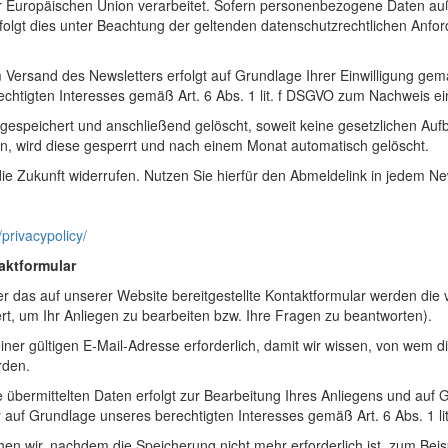
r Europäischen Union verarbeitet. Sofern personenbezogene Daten au
folgt dies unter Beachtung der geltenden datenschutzrechtlichen Anfo
rsand des Newsletters erfolgt auf Grundlage Ihrer Einwilligung gemäß
chtigten Interesses gemäß Art. 6 Abs. 1 lit. f DSGVO zum Nachweis ei
espeichert und anschließend gelöscht, soweit keine gesetzlichen Auf
n, wird diese gesperrt und nach einem Monat automatisch gelöscht.
 die Zukunft widerrufen. Nutzen Sie hierfür den Abmeldelink in jedem New
privacypolicy/
aktformular
r das auf unserer Website bereitgestellte Kontaktformular werden die v
, um Ihr Anliegen zu bearbeiten bzw. Ihre Fragen zu beantworten).
einer gültigen E-Mail-Adresse erforderlich, damit wir wissen, von wem
rden.
ermittelten Daten erfolgt zur Bearbeitung Ihres Anliegens und auf Gr
r auf Grundlage unseres berechtigten Interesses gemäß Art. 6 Abs. 1 li
wir, nachdem die Speicherung nicht mehr erforderlich ist, zum Beispie