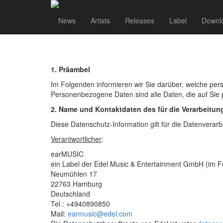
Privacy Protection St
News
Artists
Releases
Label
Downl
1. Präambel
Im Folgenden informieren wir Sie darüber, welche 
Personenbezogene Daten sind alle Daten, die auf Sie 
2. Name und Kontaktdaten des für die Verarbeitun
Diese Datenschutz-Information gilt für die Datenverarb
Verantwortlicher
:
earMUSIC
ein Label der Edel Music & Entertainment GmbH (im F
Neumühlen 17
22763 Hamburg
Deutschland
Tel.: +4940890850
Mail:
earmusic@edel.com