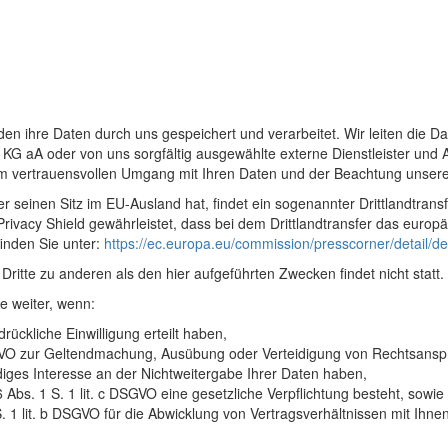
ihre Daten durch uns gespeichert und verarbeitet. Wir leiten die Da
 aA oder von uns sorgfältig ausgewählte externe Dienstleister und A
vertrauensvollen Umgang mit Ihren Daten und der Beachtung unserer 
r seinen Sitz im EU-Ausland hat, findet ein sogenannter Drittlandtransfer
 Privacy Shield gewährleistet, dass bei dem Drittlandtransfer das euro
finden Sie unter:
https://ec.europa.eu/commission/presscorner/detai
itte zu anderen als den hier aufgeführten Zwecken findet nicht statt.
e weiter, wenn:
drückliche Einwilligung erteilt haben,
DSGVO zur Geltendmachung, Ausübung oder Verteidigung von Rechtsansp
iges Interesse an der Nichtweitergabe Ihrer Daten haben,
6 Abs. 1 S. 1 lit. c DSGVO eine gesetzliche Verpflichtung besteht, sowie
. 1 lit. b DSGVO für die Abwicklung von Vertragsverhältnissen mit Ihnen 